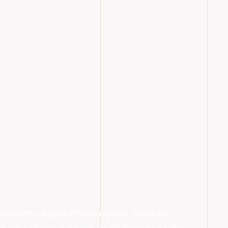
nement unique et disruptive, nous ne
 un cabinet externe, mais faisons partie