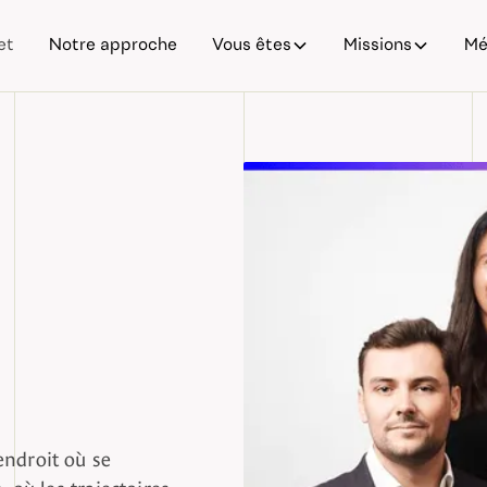
et
Notre approche
Vous êtes
Missions
Mé
endroit où se
, où les trajectoires