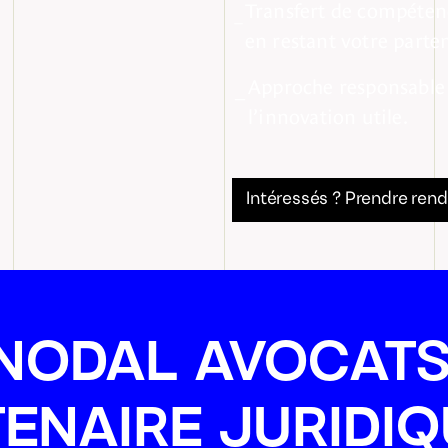
Transfert de compéten
en restant votre parte
Approche responsable :
l’innovation utile.
Intéressés ? Prendre ren
NODAL AVOCATS
ENAIRE JURIDIQ