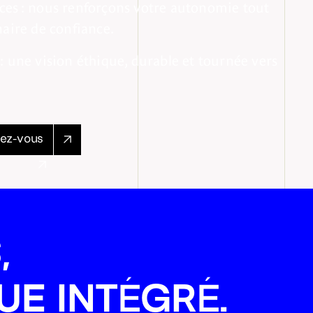
ces : nous renforçons votre autonomie tout
naire de confiance.
 une vision éthique, durable et tournée vers
dez-vous
,
UE INTÉGRÉ.