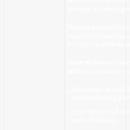
prenante de votre organ
Présents au quotidien à 
réactivité d’un service 
d’un cabinet dédié au d
Notre mission
: sécurise
générer un retour sur i
Intégration : le droit
décisions stratégiques
Legal Ops & Legal Desi
pour vos équipes.