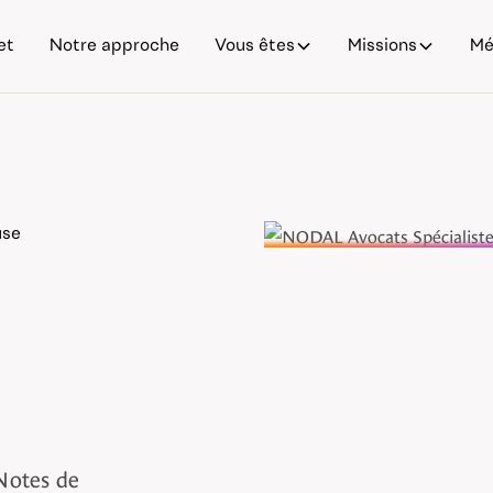
et
Notre approche
Vous êtes
Missions
Mé
use
Notes de