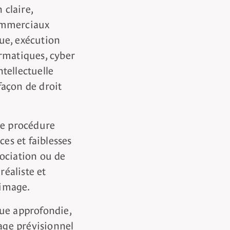
 claire,
ommerciaux
ue, exécution
rmatiques, cyber
ntellectuelle
açon de droit
ne procédure
ces et faiblesses
égociation ou de
réaliste et
 image.
ue approfondie,
rage prévisionnel