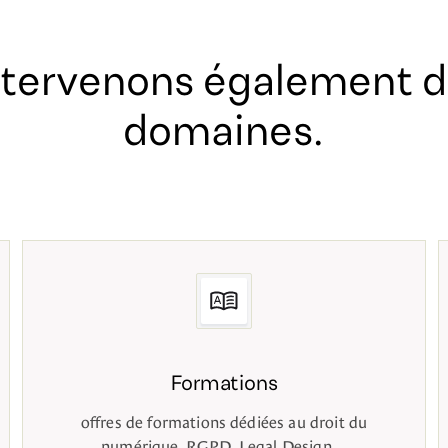
ntervenons également d
domaines.
Formations
offres de formations dédiées au droit du
numérique, RGPD, Legal Design…